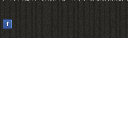
3 rue du Tronquet, chez Unilasalle - 76130 MONT-SAINT-AIGNAN - Té